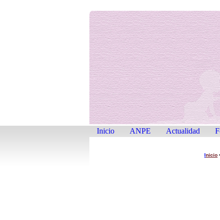
Inicio
ANPE
Actualidad
F
I
nicio