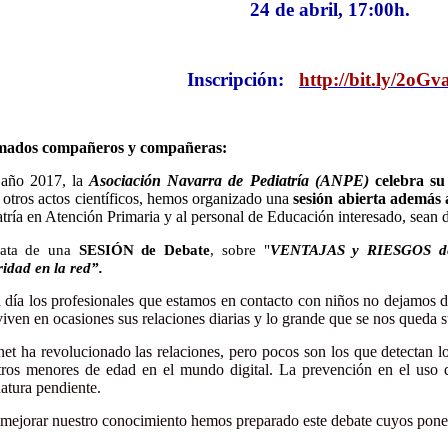
24 de abril, 17:00h.
Inscripción:
http://bit.ly/2oG
mados compañeros y compañeras:
 año 2017, la
Asociación Navarra de Pediatría (ANPE)
celebra su
 otros actos científicos, hemos organizado una
sesión abierta además a
tría en Atención Primaria y al personal de Educación interesado, sean d
rata de una
SESIÓN de Debate
, sobre "
VENTAJAS y RIESGOS de l
ridad en la red”.
 día los profesionales que estamos en contacto con niños no dejamos d
iven en ocasiones sus relaciones diarias y lo grande que se nos queda 
net ha revolucionado las relaciones, pero pocos son los que detectan lo
tros menores de edad en el mundo digital. La prevención en el uso q
natura pendiente
.
 mejorar nuestro conocimiento hemos preparado este debate
cuyos ponen