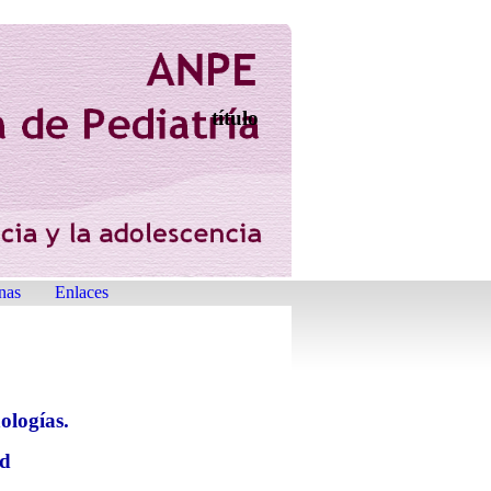
título
nas
Enlaces
ologías.
ed