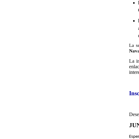
La s
Nava
La i
enla
inter
Ins
Dese
JU
Espe