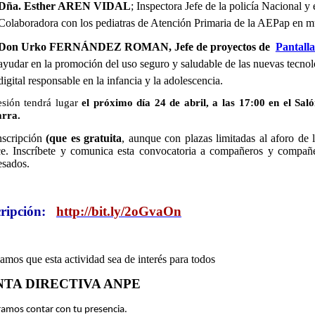
Dña. Esther AREN VIDAL
; Inspectora Jefe de la policía Nacional y 
Colaboradora con los pediatras de Atención Primaria de la AEPap en mú
Don Urko FERNÁNDEZ ROMAN, Jefe de proyectos de
Pantall
ayudar en la promoción del uso seguro y saludable de las nuevas tecnol
digital responsable en la infancia y la adolescencia.
esión tendrá lugar
el próximo día 24 de abril, a las 17:00 en el Sal
rra.
nscripción
(que es gratuita
, aunque con plazas limitadas al aforo de la
ce. Inscríbete y comunica esta convocatoria a compañeros y compañe
esados.
cripción:
http://bit.ly/2oGvaOn
amos que esta actividad sea de interés para todos
NTA DIRECTIVA ANPE
ramos contar con tu presencia.