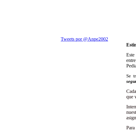
Esti
Este
entre
Pedia
Se t
segu
Cada
que v
Inter
nues
asig
Para